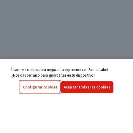
Usamos cookies para mejorar tu experiencia en Santa Isabel.
¿Nos das permiso para guardarlas en tu dispositivo?
Configurar cookies
Aceptar todas las cookies
Centro de Ayuda
Si tienes alguna duda ingresa aquí
Seguimiento de Compras