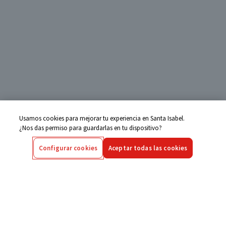
Usamos cookies para mejorar tu experiencia en Santa Isabel.
¿Nos das permiso para guardarlas en tu dispositivo?
Configurar cookies
Aceptar todas las cookies
Centro de Ayuda
Si tienes alguna duda ingresa aquí
Seguimiento de Compras