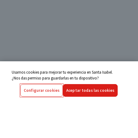
Usamos cookies para mejorar tu experiencia en Santa Isabel.
¿Nos das permiso para guardarlas en tu dispositivo?
Configurar cookies
Aceptar todas las cookies
Centro de Ayuda
Si tienes alguna duda ingresa aquí
Seguimiento de Compras