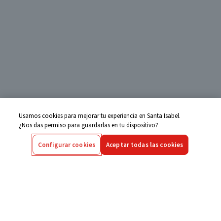
Usamos cookies para mejorar tu experiencia en Santa Isabel.
¿Nos das permiso para guardarlas en tu dispositivo?
Configurar cookies
Aceptar todas las cookies
Centro de Ayuda
Si tienes alguna duda ingresa aquí
Seguimiento de Compras