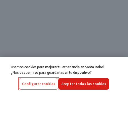
Usamos cookies para mejorar tu experiencia en Santa Isabel.
¿Nos das permiso para guardarlas en tu dispositivo?
Configurar cookies
Aceptar todas las cookies
Centro de Ayuda
Si tienes alguna duda ingresa aquí
Seguimiento de Compras