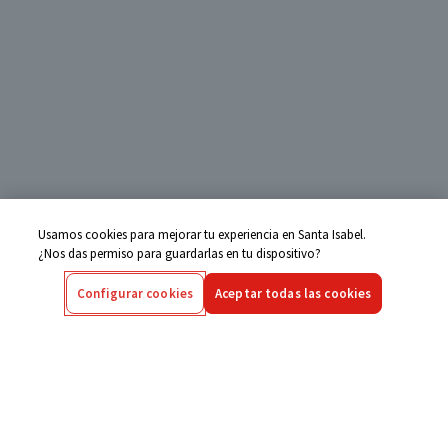
Usamos cookies para mejorar tu experiencia en Santa Isabel.
¿Nos das permiso para guardarlas en tu dispositivo?
Configurar cookies
Aceptar todas las cookies
Centro de Ayuda
Si tienes alguna duda ingresa aquí
Seguimiento de Compras