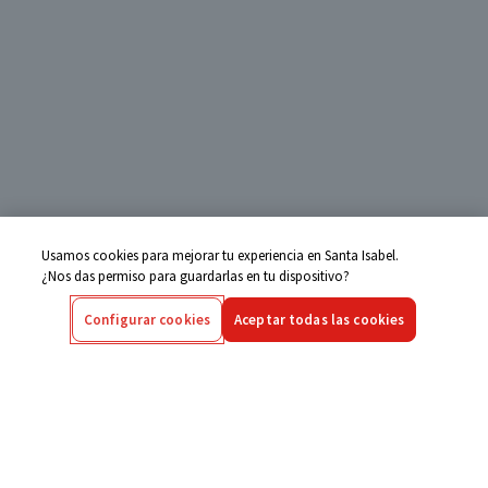
Usamos cookies para mejorar tu experiencia en Santa Isabel.
¿Nos das permiso para guardarlas en tu dispositivo?
Configurar cookies
Aceptar todas las cookies
Centro de Ayuda
Si tienes alguna duda ingresa aquí
Seguimiento de Compras