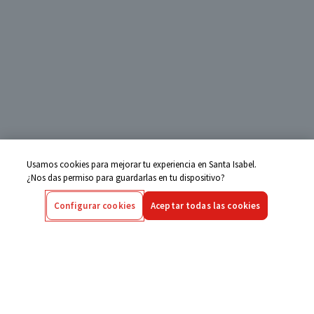
Usamos cookies para mejorar tu experiencia en Santa Isabel.
¿Nos das permiso para guardarlas en tu dispositivo?
Configurar cookies
Aceptar todas las cookies
Centro de Ayuda
Si tienes alguna duda ingresa aquí
Seguimiento de Compras