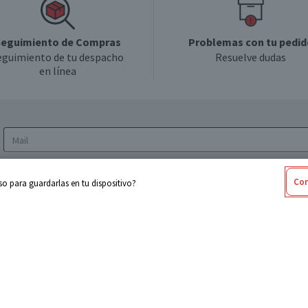
eguimiento de Compras
Problemas con tu pedid
eguimiento de tu despacho
Resuelve dudas
en línea
Acepto los
Términos y Condiciones
y la
Política
Con
o para guardarlas en tu dispositivo?
de privacidad y de tratamiento de datos
personales
sabel
Cencosud
ores
Paris