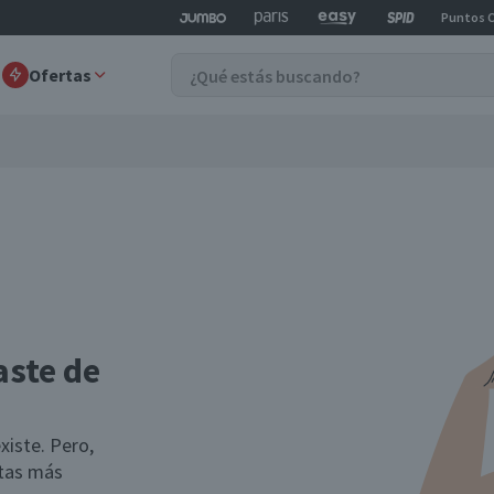
Puntos 
Ofertas
aste de
xiste. Pero,
rtas más