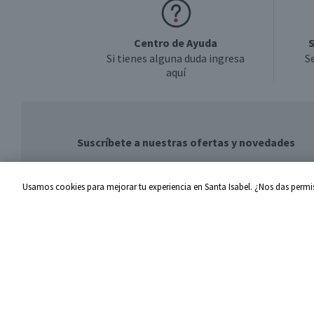
Centro de Ayuda
S
Si tienes alguna duda ingresa
S
aquí
Suscríbete a nuestras ofertas y novedades
Usamos cookies para mejorar tu experiencia en Santa Isabel. ¿Nos das permis
Centro de Ayuda
Santa I
Problemas con tu pedido
Proveed