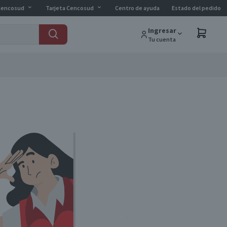
Cencosud
Tarjeta Cencosud
Centro de ayuda
Estado del pedido
Ingresar
Tu cuenta