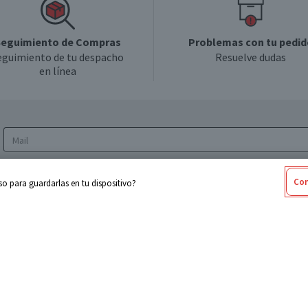
eguimiento de Compras
Problemas con tu pedid
eguimiento de tu despacho
Resuelve dudas
en línea
Acepto los
Términos y Condiciones
y la
Política
Con
o para guardarlas en tu dispositivo?
de privacidad y de tratamiento de datos
personales
sabel
Cencosud
ores
Paris