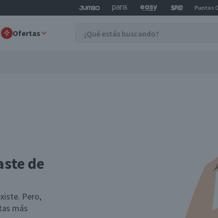
Puntos 
Ofertas
aste de
xiste. Pero,
rtas más