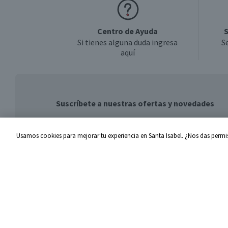
Centro de Ayuda
S
Si tienes alguna duda ingresa
S
aquí
Suscríbete a nuestras ofertas y novedades
Usamos cookies para mejorar tu experiencia en Santa Isabel. ¿Nos das permis
Centro de Ayuda
Santa I
Problemas con tu pedido
Proveed