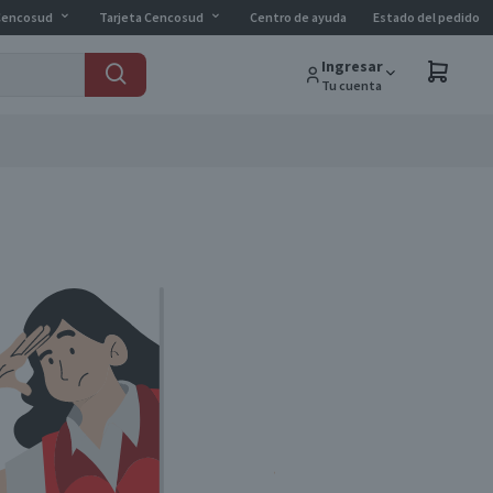
Cencosud
Tarjeta Cencosud
Centro de ayuda
Estado del pedido
Ingresar
Tu cuenta