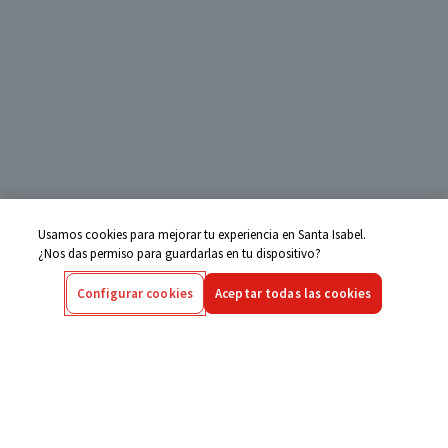
Usamos cookies para mejorar tu experiencia en Santa Isabel.
¿Nos das permiso para guardarlas en tu dispositivo?
Configurar cookies
Aceptar todas las cookies
Centro de Ayuda
Si tienes alguna duda ingresa aquí
Seguimiento de Compras