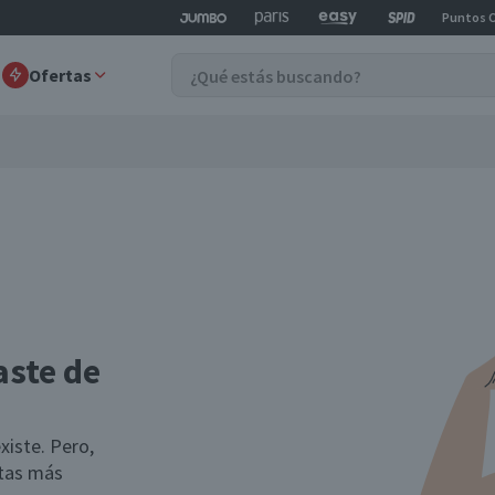
Puntos 
Ofertas
aste de
xiste. Pero,
rtas más