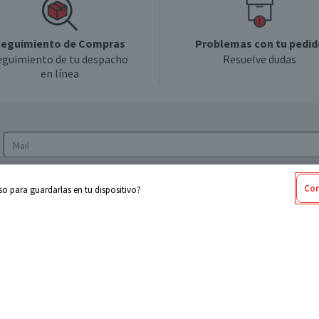
eguimiento de Compras
Problemas con tu pedid
eguimiento de tu despacho
Resuelve dudas
en línea
Acepto los
Términos y Condiciones
y la
Política
Con
o para guardarlas en tu dispositivo?
de privacidad y de tratamiento de datos
personales
sabel
Cencosud
ores
Paris