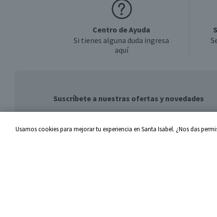
Centro de Ayuda
S
Si tienes alguna duda ingresa
S
aquí
Suscríbete a nuestras ofertas y novedades
Usamos cookies para mejorar tu experiencia en Santa Isabel. ¿Nos das permis
Centro de Ayuda
Santa I
Problemas con tu pedido
Proveed