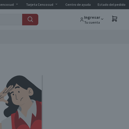
Cencosud
Tarjeta Cencosud
Centro de ayuda
Estado del pedido
Ingresar
Tu cuenta