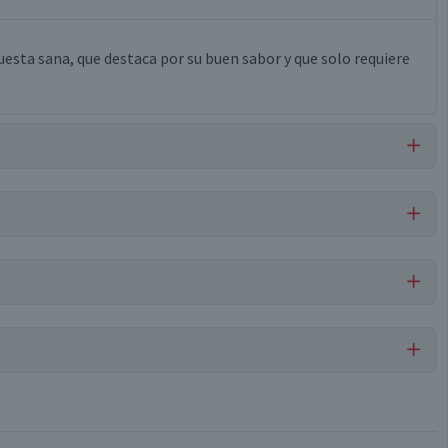
sta sana, que destaca por su buen sabor y que solo requiere
Libre de
Libre de
Libre de
Maní
Frutos Secos
Nueces
Por cada 1 porción
Cuscús
175,5