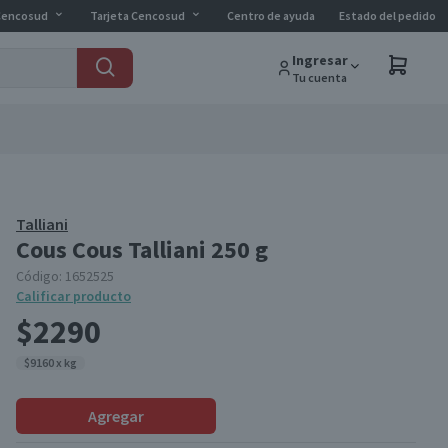
Cencosud
Tarjeta Cencosud
Centro de ayuda
Estado del pedido
Ingresar
Tu cuenta
Talliani
Cous Cous Talliani 250 g
Código:
1652525
Calificar producto
$2290
$9160 x kg
Agregar