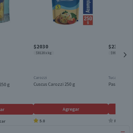
$2030
$2390
$8120 x kg
$9560 x kg
Carozzi
Tucapel
Cuscus Carozzi 250 g
Pasta de Arr
250 g
Agregar
ar
5.0
Producto s
car