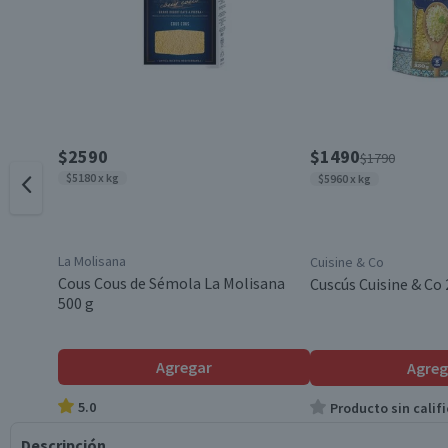
$2590
$1490
$1790
$5180 x kg
$5960 x kg
La Molisana
Cuisine & Co
Cous Cous de Sémola La Molisana
Cuscús Cuisine & Co 
500 g
Agregar
Agreg
5.0
Producto sin califi
Descripción