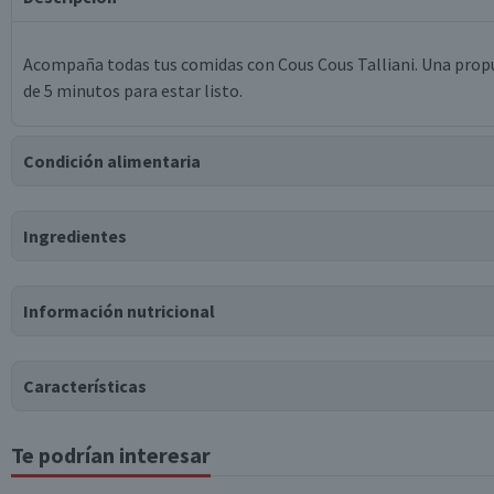
Acompaña todas tus comidas con Cous Cous Talliani. Una propue
de 5 minutos para estar listo.
Condición alimentaria
Certificación
Ingredientes
Libre de
Libre de
Libre de
Mariscos
Vegano
Lactosa
Peces
y Crustáceos
Ingredientes
Información nutricional
sémola de trigos duros seleccionados.
Tabla nutricional
Puede contener
Características
Trazas
de
leche, productos lácteos, huevo, soja, sulfitos.
Valores medios
Por cada 100g/ml
Te podrían interesar
Tipo de Producto
Energía (kCal)
351