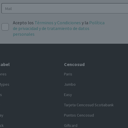
Acepto los
Términos y Condiciones
y la
Política
de privacidad y de tratamiento de datos
personales
sabel
Cencosud
ores
Paris
Mypes
Jumbo
s
Easy
y
Tarjeta Cencosud Scotiabank
ay
Puntos Cencosud
ck
Giftcard