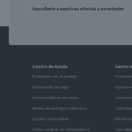
Suscríbete a nuestras ofertas y novedades
Centro de Ayuda
Santa I
Problemas con tu pedido
Proveed
Información de pago
Espacio 
Cómo modificar mis datos
Concurso
Modos de entrega y cobertura
CyberDa
Locales Santa Isabel
BlackFrid
Cómo comprar en SantaIsabel.cl
CencoBla