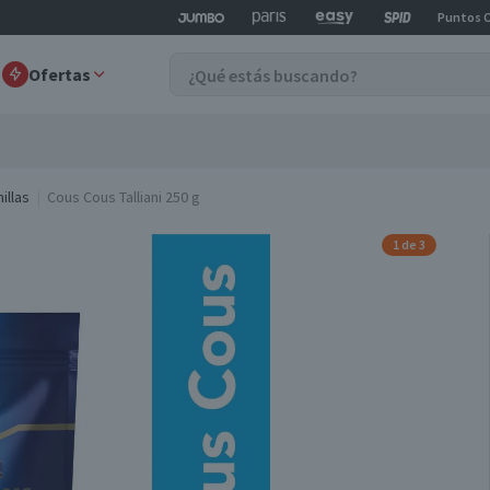
Puntos 
Ofertas
illas
Cous Cous Talliani 250 g
1 de 3