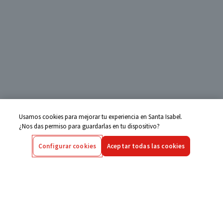
Usamos cookies para mejorar tu experiencia en Santa Isabel.
¿Nos das permiso para guardarlas en tu dispositivo?
Configurar cookies
Aceptar todas las cookies
Centro de Ayuda
Si tienes alguna duda ingresa aquí
Seguimiento de Compras