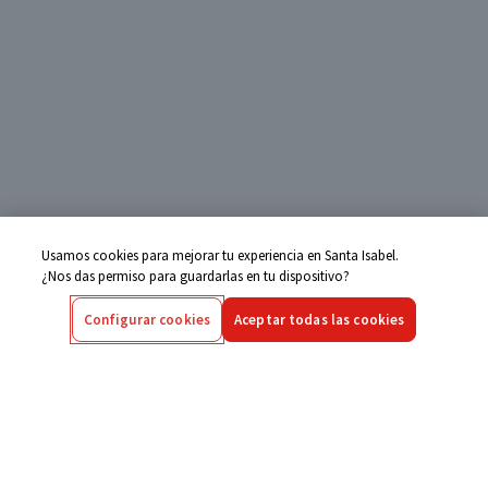
Usamos cookies para mejorar tu experiencia en Santa Isabel.
¿Nos das permiso para guardarlas en tu dispositivo?
Configurar cookies
Aceptar todas las cookies
Centro de Ayuda
Si tienes alguna duda ingresa aquí
Seguimiento de Compras