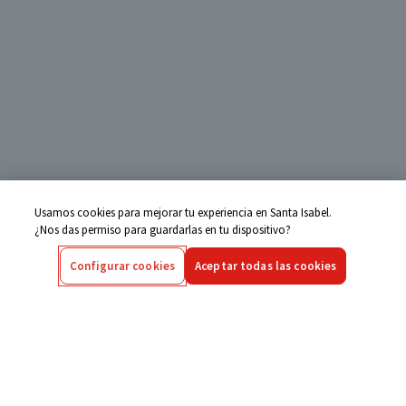
Usamos cookies para mejorar tu experiencia en Santa Isabel.
¿Nos das permiso para guardarlas en tu dispositivo?
Configurar cookies
Aceptar todas las cookies
Centro de Ayuda
Si tienes alguna duda ingresa aquí
Seguimiento de Compras