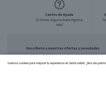
Centro de Ayuda
S
Si tienes alguna duda ingresa
S
aquí
Suscríbete a nuestras ofertas y novedades
Usamos cookies para mejorar tu experiencia en Santa Isabel. ¿Nos das permis
Centro de Ayuda
Santa I
Problemas con tu pedido
Proveed