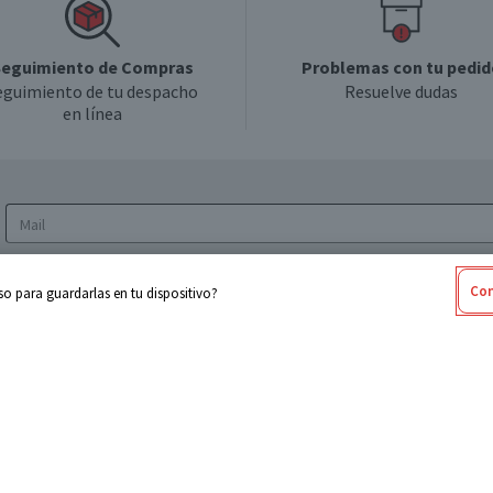
eguimiento de Compras
Problemas con tu pedid
eguimiento de tu despacho
Resuelve dudas
en línea
Acepto los
Términos y Condiciones
y la
Política
Con
o para guardarlas en tu dispositivo?
de privacidad y de tratamiento de datos
personales
sabel
Cencosud
ores
Paris