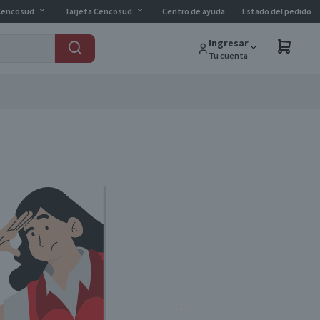
Cencosud
Tarjeta Cencosud
Centro de ayuda
Estado del pedido
Ingresar
Tu cuenta