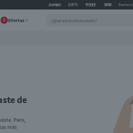
Puntos 
Ofertas
aste de
xiste. Pero,
rtas más