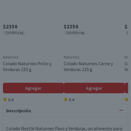
$2350
$2350
$1
$10.930 x kg
$10.930 x kg
$1
Naturnes
Naturnes
Nat
Colado Naturnes Pollo y
Colado Naturnes Carne y
Col
Verduras 215 g
Verduras 215 g
Ver
Agregar
Agregar
5.0
5.0
Descripción
Colado Nestlé Naturnes Pavo y Verduras, un alimento para