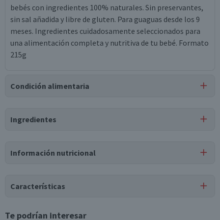
bebés con ingredientes 100% naturales. Sin preservantes,
sin sal añadida y libre de gluten. Para guaguas desde los 9
meses. Ingredientes cuidadosamente seleccionados para
una alimentación completa y nutritiva de tu bebé. Formato
215g
Condición alimentaria
Certificación
Ingredientes
Libre de
Gluten
Ingredientes
Información nutricional
agua de cocción, papas, zanahorias, carne de pavo 10%,
semolina de arroz 3.8%, aceite de canola.
Tabla nutricional
Características
Valores
Por cada 1
Por cada 100g/ml
medios
porción
Tipo de Producto
Te podrían interesar