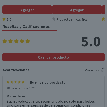
Azúcares totales
1,5
3,2
(g)
Agregar
Agregar
Sodio (mg)
50
107,5
5.0
Producto sin calificar
Reseñas y Calificaciones
*Ingesta de referencia de un adulto promedio (8400 kj / 2000 kcal)
5.0
Calificar producto
4
calificaciones
Ordenar
Buen y rico producto
28 de enero de 2025
Maria Jose
Buen producto , rico, recomendado no solo para bebés ,
sino para emergencias de personas con condiciones