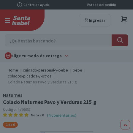
Centro de ayuda
Estado del pedido
Ingresar
Elige tu modo de entrega
Home
cuidado-personal-y-bebe
bebe
colados-picados-y-otros
Colado Naturnes Pavo y Verduras 215 g
Naturnes
Colado Naturnes Pavo y Verduras 215 g
Código:
476693
(
4
comentarios
)
Nota
5.0
1 de 6