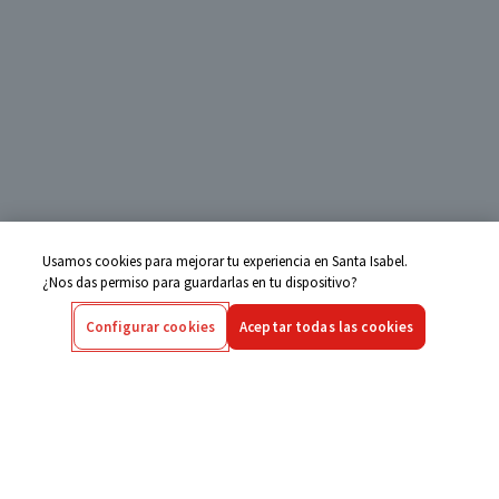
Usamos cookies para mejorar tu experiencia en Santa Isabel.
¿Nos das permiso para guardarlas en tu dispositivo?
Configurar cookies
Aceptar todas las cookies
Centro de Ayuda
Si tienes alguna duda ingresa aquí
Seguimiento de Compras