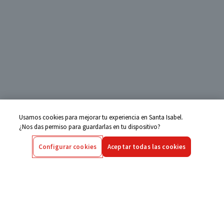
Usamos cookies para mejorar tu experiencia en Santa Isabel.
¿Nos das permiso para guardarlas en tu dispositivo?
Configurar cookies
Aceptar todas las cookies
Centro de Ayuda
Si tienes alguna duda ingresa aquí
Seguimiento de Compras