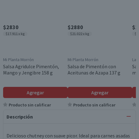
$2830
$2880
$1
$17.911 x kg
$21.022 x kg
$1
Mi Planta Morrón
Mi Planta Morrón
La 
Salsa Agridulce Pimentón,
Salsa de Pimentón con
Sal
Mango y Jengibre 158 g
Aceitunas de Azapa 137 g
ml
Agregar
Agregar
Producto sin calificar
Producto sin calificar
Descripción
Delicioso chutney con suave picor. Ideal para carnes asadas