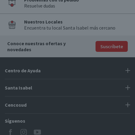
Resuelve dudas
Nuestros Locales
Encuentra tu local Santa Isabel más cercano
Conoce nuestras ofertas y
Suscríbete
novedades
Centro de Ayuda
Problemas con tu pedido
Santa Isabel
Información de pago
Proveedores
Cencosud
Cómo modificar mis datos
Espacio Mypes
Modos de entrega y cobertura
Síguenos
Paris
Concursos
Locales Santa Isabel
Jumbo