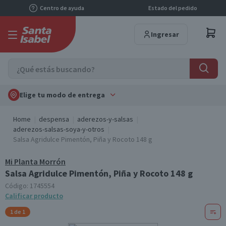
Centro de ayuda
Estado del pedido
Ingresar
Elige tu modo de entrega
Home
despensa
aderezos-y-salsas
aderezos-salsas-soya-y-otros
Salsa Agridulce Pimentón, Piña y Rocoto 148 g
Mi Planta Morrón
Salsa Agridulce Pimentón, Piña y Rocoto 148 g
Código:
1745554
Calificar producto
1 de 1