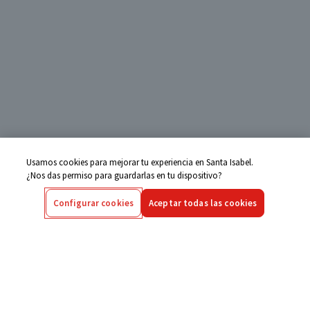
Usamos cookies para mejorar tu experiencia en Santa Isabel.
¿Nos das permiso para guardarlas en tu dispositivo?
Configurar cookies
Aceptar todas las cookies
Centro de Ayuda
Si tienes alguna duda ingresa aquí
Seguimiento de Compras