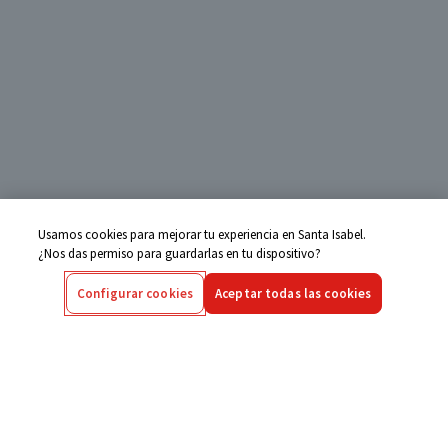
Usamos cookies para mejorar tu experiencia en Santa Isabel.
¿Nos das permiso para guardarlas en tu dispositivo?
Configurar cookies
Aceptar todas las cookies
Centro de Ayuda
Si tienes alguna duda ingresa aquí
Seguimiento de Compras