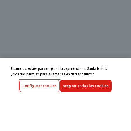
Usamos cookies para mejorar tu experiencia en Santa Isabel.
¿Nos das permiso para guardarlas en tu dispositivo?
Configurar cookies
Aceptar todas las cookies
Centro de Ayuda
Si tienes alguna duda ingresa aquí
Seguimiento de Compras