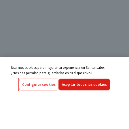
Usamos cookies para mejorar tu experiencia en Santa Isabel.
¿Nos das permiso para guardarlas en tu dispositivo?
Configurar cookies
Aceptar todas las cookies
Centro de Ayuda
Si tienes alguna duda ingresa aquí
Seguimiento de Compras