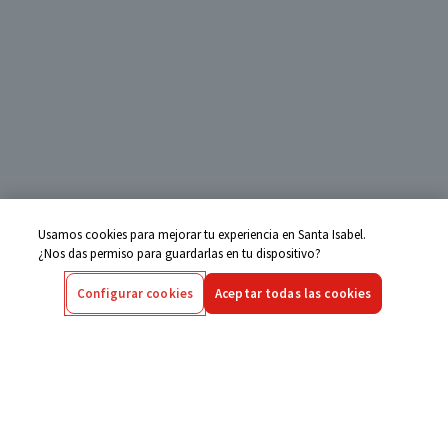
Usamos cookies para mejorar tu experiencia en Santa Isabel.
¿Nos das permiso para guardarlas en tu dispositivo?
Configurar cookies
Aceptar todas las cookies
Centro de Ayuda
Si tienes alguna duda ingresa aquí
Seguimiento de Compras