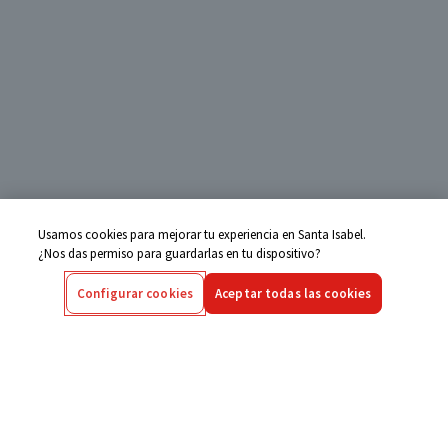
Usamos cookies para mejorar tu experiencia en Santa Isabel.
¿Nos das permiso para guardarlas en tu dispositivo?
Configurar cookies
Aceptar todas las cookies
Centro de Ayuda
Si tienes alguna duda ingresa aquí
Seguimiento de Compras