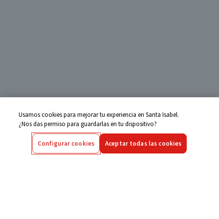
Usamos cookies para mejorar tu experiencia en Santa Isabel.
¿Nos das permiso para guardarlas en tu dispositivo?
Configurar cookies
Aceptar todas las cookies
Centro de Ayuda
Si tienes alguna duda ingresa aquí
Seguimiento de Compras