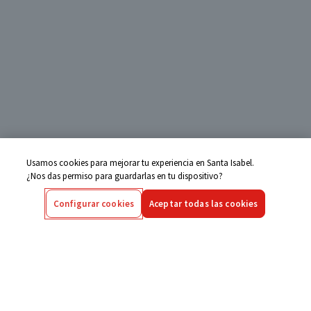
Usamos cookies para mejorar tu experiencia en Santa Isabel.
¿Nos das permiso para guardarlas en tu dispositivo?
Configurar cookies
Aceptar todas las cookies
Centro de Ayuda
Si tienes alguna duda ingresa aquí
Seguimiento de Compras