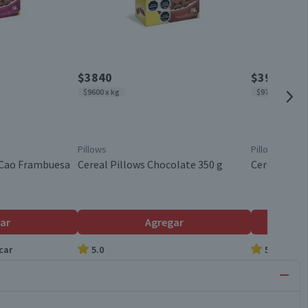
$3840
$3900
$9600 x kg
$9750 x kg
Pillows
Pillows
 Cao Frambuesa
Cereal Pillows Chocolate 350 g
Cereal Mini 
ar
Agregar
car
5.0
5.0