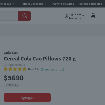
Cencosud
Tarjeta Cencosud
Centro de ayuda
Estado del pedido
Ingresar
Tu cuenta
Cola Cao
Cereal Cola Cao Pillows 720 g
Código:
693528
(
5
comentarios
)
Nota
5.0
$5690
$7903 x kg
Agregar