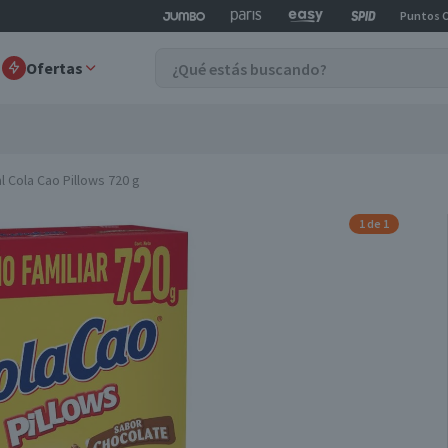
Puntos 
Ofertas
l Cola Cao Pillows 720 g
1 de 1