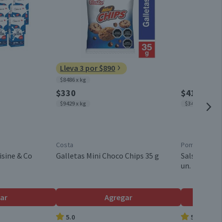
2,2
Caja
3,4
1,5
Chile
1,4
Lleva 3 por $890
$8486 x kg
Válida hasta su fecha de caducidad
0,4
$330
$4150
$9429 x kg
$3458 x kg
0
0,8
Costa
Pomarola
20,4
isine & Co
Galletas Mini Choco Chips 35 g
Salsa de To
un.
12,3
81,6
ar
Agregar
5.0
5.0