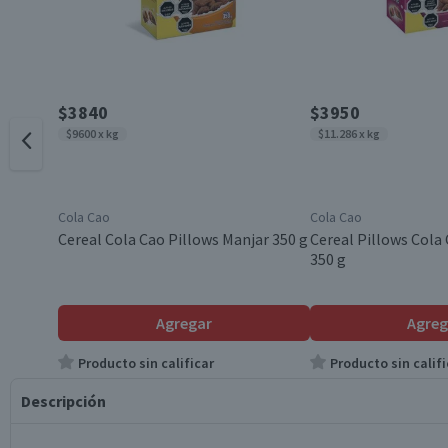
$3840
$3950
$9600 x kg
$11.286 x kg
Cola Cao
Cola Cao
Cereal Cola Cao Pillows Manjar 350 g
Cereal Pillows Cola
350 g
Agregar
Agreg
Producto sin calificar
Producto sin califi
Descripción