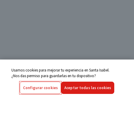
Usamos cookies para mejorar tu experiencia en Santa Isabel.
¿Nos das permiso para guardarlas en tu dispositivo?
Configurar cookies
Aceptar todas las cookies
Centro de Ayuda
Si tienes alguna duda ingresa aquí
Seguimiento de Compras