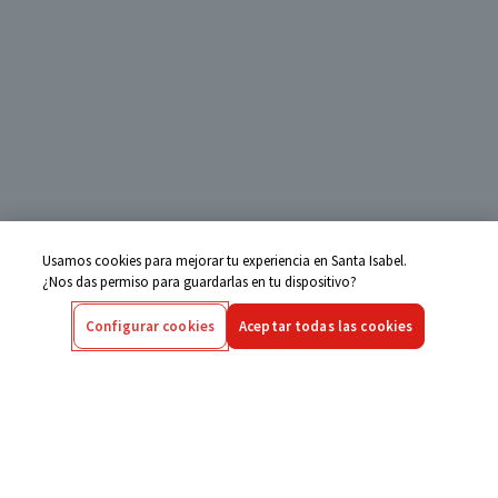
Usamos cookies para mejorar tu experiencia en Santa Isabel.
¿Nos das permiso para guardarlas en tu dispositivo?
Configurar cookies
Aceptar todas las cookies
Centro de Ayuda
Si tienes alguna duda ingresa aquí
Seguimiento de Compras