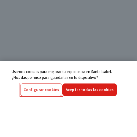
Usamos cookies para mejorar tu experiencia en Santa Isabel.
¿Nos das permiso para guardarlas en tu dispositivo?
Configurar cookies
Aceptar todas las cookies
Centro de Ayuda
Si tienes alguna duda ingresa aquí
Seguimiento de Compras