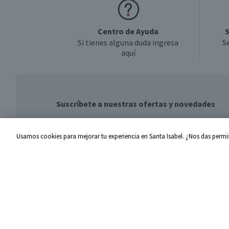
Centro de Ayuda
S
Si tienes alguna duda ingresa
S
aquí
Suscríbete a nuestras ofertas y novedades
Usamos cookies para mejorar tu experiencia en Santa Isabel. ¿Nos das permis
Centro de Ayuda
Santa I
Problemas con tu pedido
Proveed