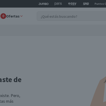
Puntos 
Ofertas
aste de
xiste. Pero,
rtas más