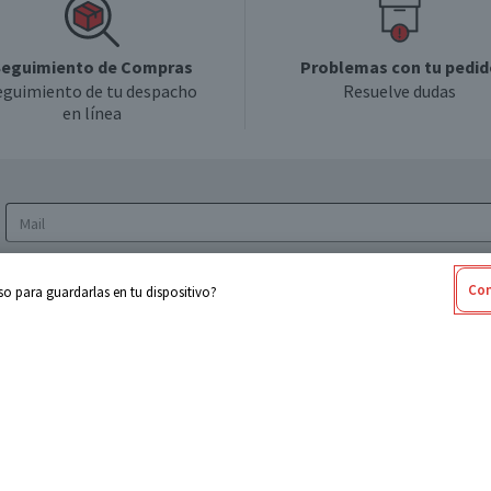
eguimiento de Compras
Problemas con tu pedid
eguimiento de tu despacho
Resuelve dudas
en línea
Acepto los
Términos y Condiciones
y la
Política
Con
o para guardarlas en tu dispositivo?
de privacidad y de tratamiento de datos
personales
sabel
Cencosud
ores
Paris