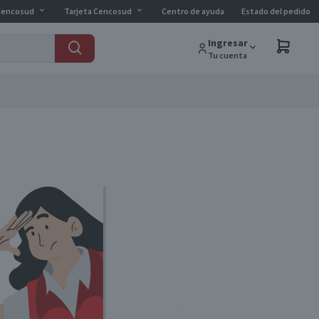
Cencosud
Tarjeta Cencosud
Centro de ayuda
Estado del pedido
Ingresar
Tu cuenta