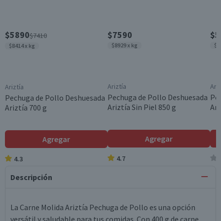
$5890
$7590
$5
$7410
$8929 x kg
$5
$8414 x kg
Ariztía
Ariz
Ariztía
Pechuga de Pollo Deshuesada
Pe
Pechuga de Pollo Deshuesada
Ariztía Sin Piel 850 g
Ari
Ariztía 700 g
Agregar
Agregar
4.7
4.3
Descripción
La Carne Molida Ariztía Pechuga de Pollo es una opción
versátil y saludable para tus comidas. Con 400 g de carne