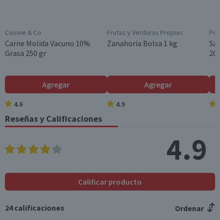
Cuisine & Co
Frutas y Verduras Propias
Pom
Carne Molida Vacuno 10%
Zanahoria Bolsa 1 kg
Sa
Grasa 250 gr
200
Agregar
Agregar
4.6
4.9
Reseñas y Calificaciones
4.9
Calificar producto
24
calificaciones
Ordenar