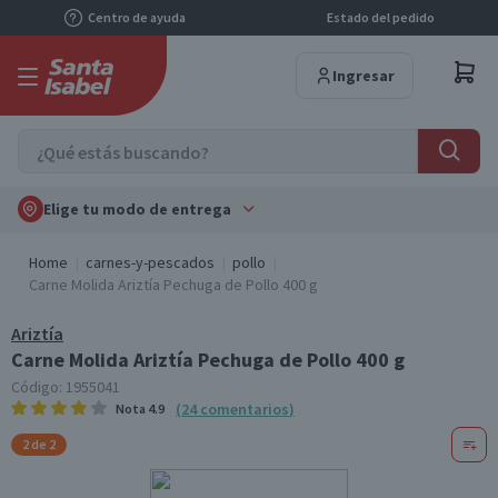
Centro de ayuda
Estado del pedido
Ingresar
Elige tu modo de entrega
Home
carnes-y-pescados
pollo
Carne Molida Ariztía Pechuga de Pollo 400 g
Ariztía
Carne Molida Ariztía Pechuga de Pollo 400 g
Código:
1955041
(
24
comentarios
)
Nota
4.9
2 de 2