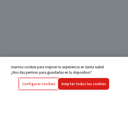
Usamos cookies para mejorar tu experiencia en Santa Isabel.
¿Nos das permiso para guardarlas en tu dispositivo?
Configurar cookies
Aceptar todas las cookies
Centro de Ayuda
Si tienes alguna duda ingresa aquí
Seguimiento de Compras