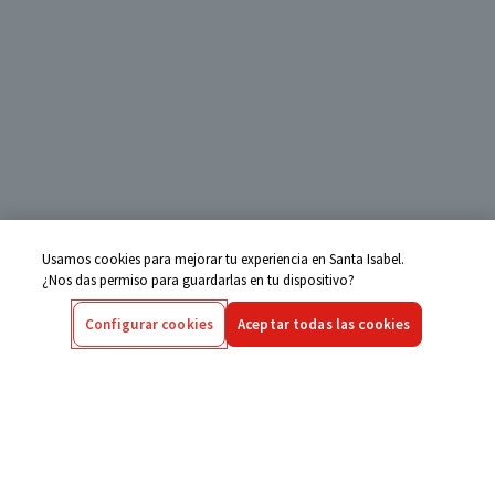
Usamos cookies para mejorar tu experiencia en Santa Isabel.
¿Nos das permiso para guardarlas en tu dispositivo?
Configurar cookies
Aceptar todas las cookies
Centro de Ayuda
Si tienes alguna duda ingresa aquí
Seguimiento de Compras