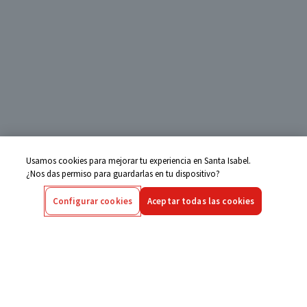
Usamos cookies para mejorar tu experiencia en Santa Isabel.
¿Nos das permiso para guardarlas en tu dispositivo?
Configurar cookies
Aceptar todas las cookies
Centro de Ayuda
Si tienes alguna duda ingresa aquí
Seguimiento de Compras