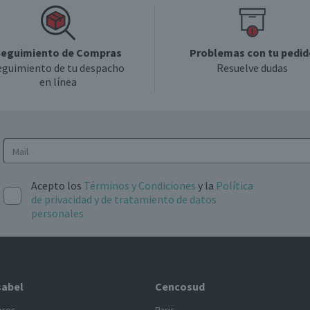
eguimiento de Compras
Problemas con tu pedid
eguimiento de tu despacho
Resuelve dudas
en línea
Acepto los
Términos y Condiciones
y la
Política
de privacidad y de tratamiento de datos
personales
sabel
Cencosud