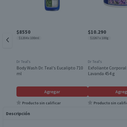
$8550
$10.290
$1204 x 100ml
$2267 x 100g
Dr Teal's
Dr Teal's
Body Wash Dr. Teal's Eucalipto 710
Exfoliante Corporal 
ml
Lavanda 454 g
Agregar
Agreg
Producto sin calificar
Producto sin califi
Descripción