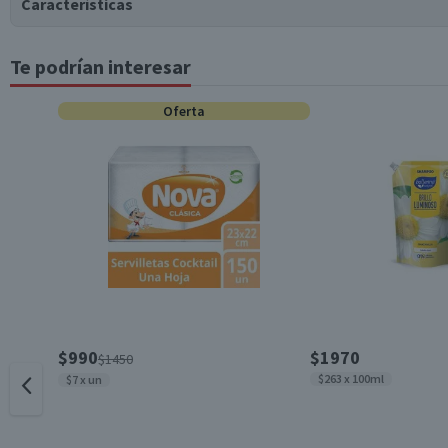
Características
Te podrían interesar
Tipo de Producto
Oferta
Garantía Mínima Legal
$990
$1970
$1450
$263 x 100ml
$7 x un