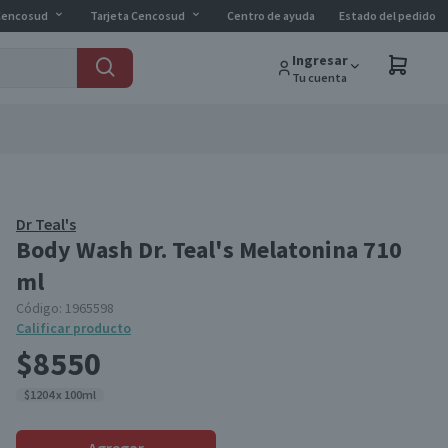
Cencosud
Tarjeta Cencosud
Centro de ayuda
Estado del pedido
Ingresar
Tu cuenta
Dr Teal's
Body Wash Dr. Teal's Melatonina 710
ml
Código:
1965598
Calificar producto
$8550
$1204 x 100ml