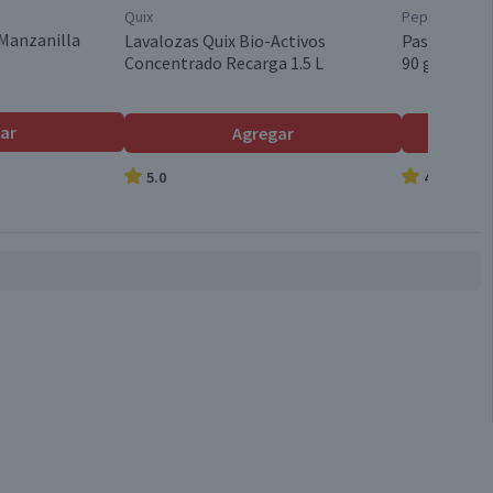
Quix
Pepsodent
Manzanilla
Lavalozas Quix Bio-Activos
Pasta Denta
Concentrado Recarga 1.5 L
90 g
ar
Agregar
5.0
4.7