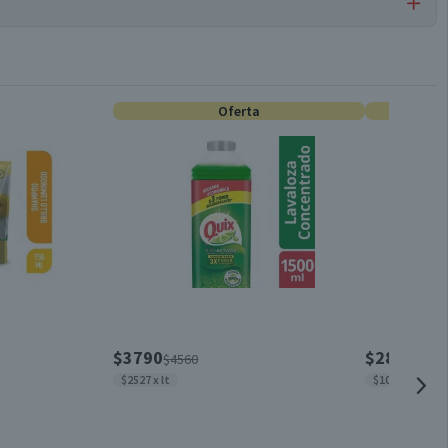
Body Spray
Oferta
Válida hasta su fecha de caducidad
$3790
$2840
$4560
$335
$2527 x lt
$1052 x 100g