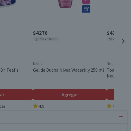
$4270
$4350
$1708 x 100ml
$174 x un
Nivea
Neutrogena
Dr. Teal's
Gel de Ducha Nivea Waterlily 250 ml
Toallitas D
Neutrogena 
ar
Agregar
car
4.5
4.9