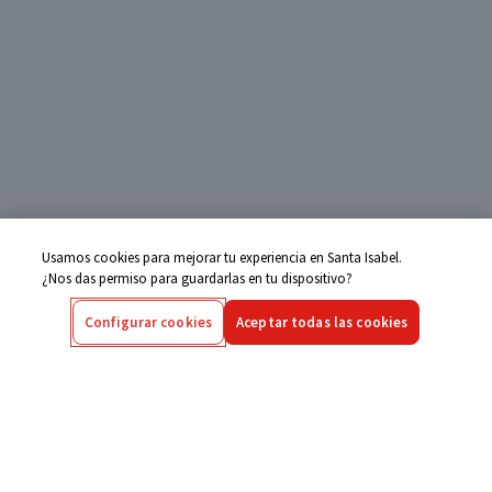
Usamos cookies para mejorar tu experiencia en Santa Isabel.
¿Nos das permiso para guardarlas en tu dispositivo?
Configurar cookies
Aceptar todas las cookies
Centro de Ayuda
Si tienes alguna duda ingresa aquí
Seguimiento de Compras