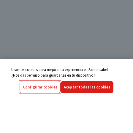
Usamos cookies para mejorar tu experiencia en Santa Isabel.
¿Nos das permiso para guardarlas en tu dispositivo?
Configurar cookies
Aceptar todas las cookies
Centro de Ayuda
Si tienes alguna duda ingresa aquí
Seguimiento de Compras