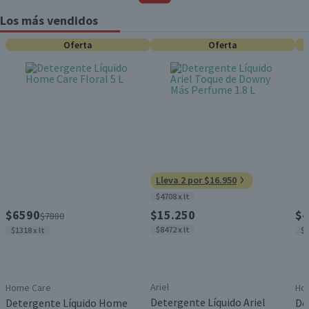
Los más vendidos
Oferta
Oferta
Lleva 2 por $16.950
$4708 x lt
$6590
$15.250
$4
$7880
$8472 x lt
$1318 x lt
$1
Ariel
Home Care
Ho
Detergente Líquido Ariel
Detergente Líquido Home
De