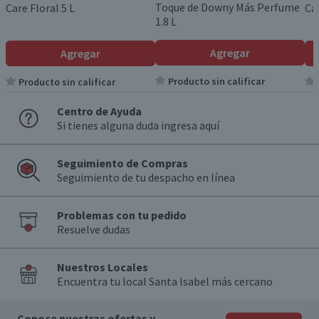
Toque de Downy Más Perfume
Care Floral 5 L
Car
1.8 L
Agregar
Agregar
Producto sin calificar
Producto sin calificar
Centro de Ayuda
Si tienes alguna duda ingresa aquí
Seguimiento de Compras
Seguimiento de tu despacho en línea
Problemas con tu pedido
Resuelve dudas
Nuestros Locales
Encuentra tu local Santa Isabel más cercano
Conoce nuestras ofertas y