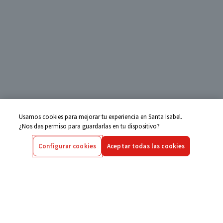
Usamos cookies para mejorar tu experiencia en Santa Isabel.
¿Nos das permiso para guardarlas en tu dispositivo?
Configurar cookies
Aceptar todas las cookies
Centro de Ayuda
Si tienes alguna duda ingresa aquí
Seguimiento de Compras