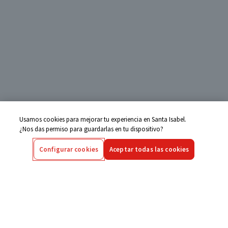
Usamos cookies para mejorar tu experiencia en Santa Isabel.
¿Nos das permiso para guardarlas en tu dispositivo?
Configurar cookies
Aceptar todas las cookies
Centro de Ayuda
Si tienes alguna duda ingresa aquí
Seguimiento de Compras