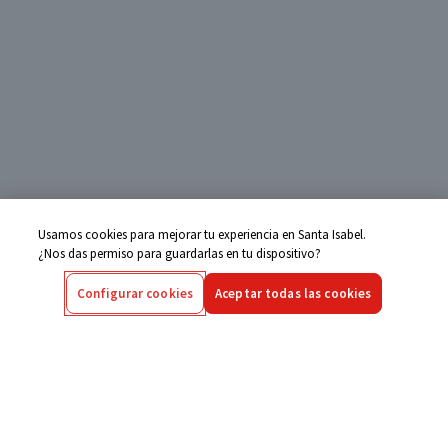
Usamos cookies para mejorar tu experiencia en Santa Isabel.
¿Nos das permiso para guardarlas en tu dispositivo?
Configurar cookies
Aceptar todas las cookies
Centro de Ayuda
Si tienes alguna duda ingresa aquí
Seguimiento de Compras