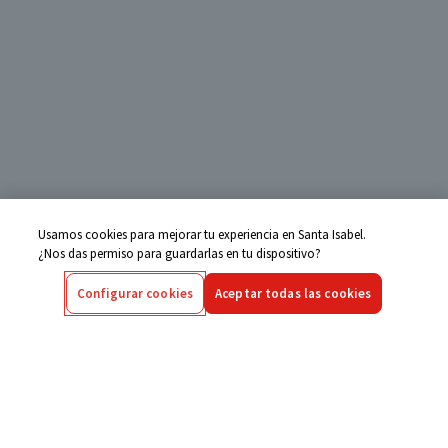
Usamos cookies para mejorar tu experiencia en Santa Isabel.
¿Nos das permiso para guardarlas en tu dispositivo?
Configurar cookies
Aceptar todas las cookies
Centro de Ayuda
Si tienes alguna duda ingresa aquí
Seguimiento de Compras