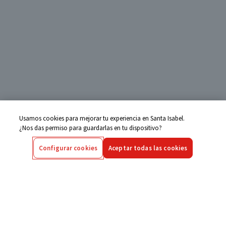
Usamos cookies para mejorar tu experiencia en Santa Isabel.
¿Nos das permiso para guardarlas en tu dispositivo?
Configurar cookies
Aceptar todas las cookies
Centro de Ayuda
Si tienes alguna duda ingresa aquí
Seguimiento de Compras