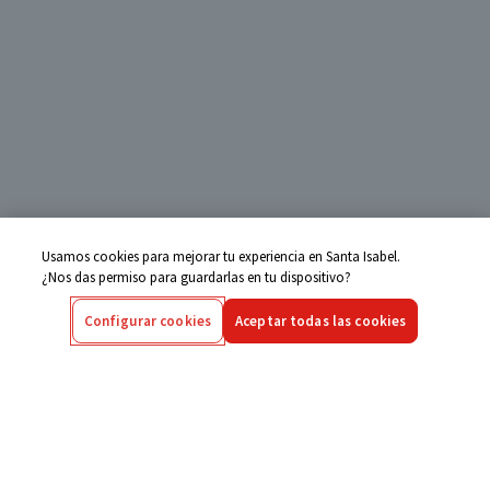
Usamos cookies para mejorar tu experiencia en Santa Isabel.
¿Nos das permiso para guardarlas en tu dispositivo?
Configurar cookies
Aceptar todas las cookies
Centro de Ayuda
Si tienes alguna duda ingresa aquí
Seguimiento de Compras