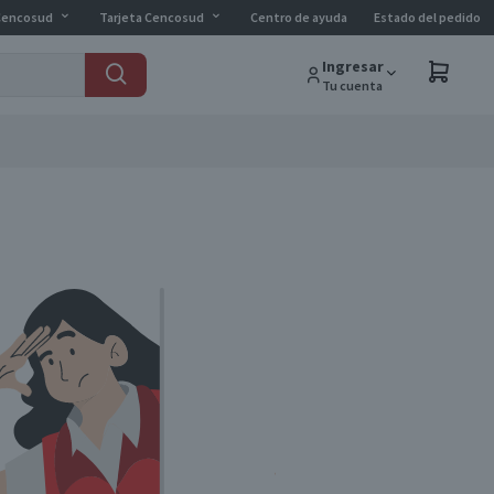
Cencosud
Tarjeta Cencosud
Centro de ayuda
Estado del pedido
Ingresar
Tu cuenta