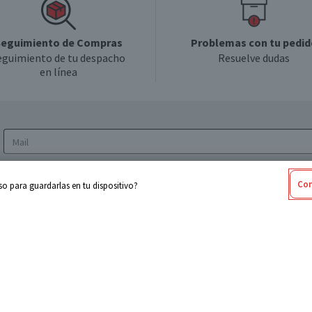
eguimiento de Compras
Problemas con tu pedid
eguimiento de tu despacho
Resuelve dudas
en línea
Acepto los
Términos y Condiciones
y la
Política
Con
o para guardarlas en tu dispositivo?
de privacidad y de tratamiento de datos
personales
sabel
Cencosud
ores
Paris