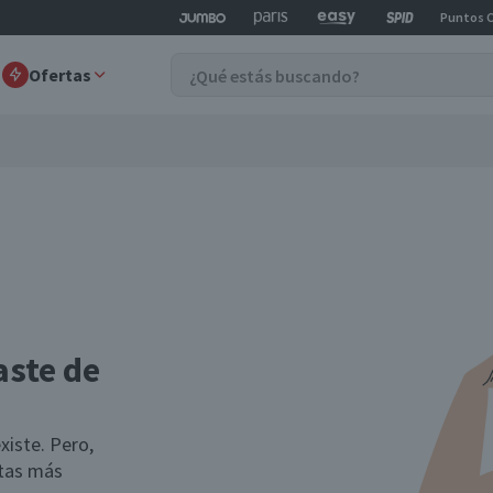
Puntos 
Ofertas
aste de
xiste. Pero,
rtas más