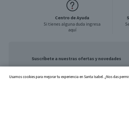
Centro de Ayuda
S
Si tienes alguna duda ingresa
S
aquí
Suscríbete a nuestras ofertas y novedades
Usamos cookies para mejorar tu experiencia en Santa Isabel. ¿Nos das permis
Centro de Ayuda
Santa I
Problemas con tu pedido
Proveed