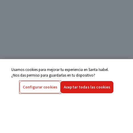
Usamos cookies para mejorar tu experiencia en Santa Isabel.
¿Nos das permiso para guardarlas en tu dispositivo?
Configurar cookies
Aceptar todas las cookies
Centro de Ayuda
Si tienes alguna duda ingresa aquí
Seguimiento de Compras